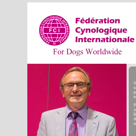
V
s
p
e
P
o
l
d
a