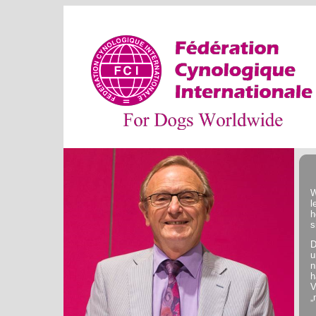
W
l
h
s
D
u
n
h
V
„